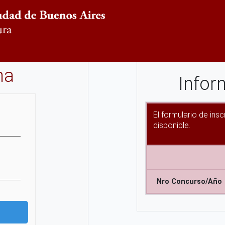
ma
Infor
El formulario de ins
disponible.
Nro Concurso/Año