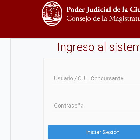
Ingreso al siste
Usuario / CUIL Concursante
Contraseña
Iniciar Sesión